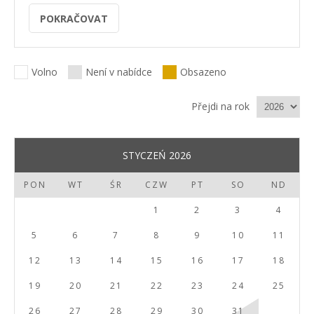
Volno
Není v nabídce
Obsazeno
Přejdi na rok
STYCZEŃ 2026
PON
WT
ŚR
CZW
PT
SO
ND
1
2
3
4
5
6
7
8
9
10
11
12
13
14
15
16
17
18
19
20
21
22
23
24
25
26
27
28
29
30
31