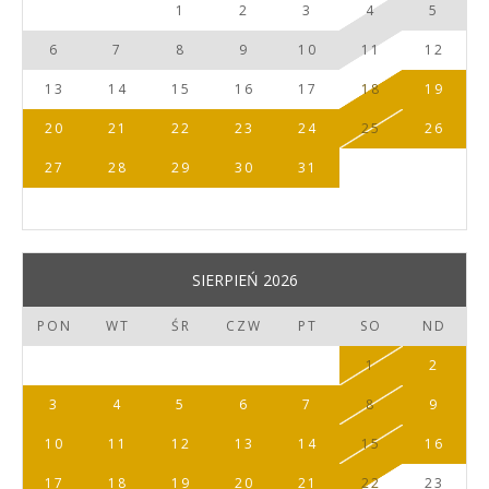
1
2
3
4
5
6
7
8
9
10
11
12
13
14
15
16
17
18
19
20
21
22
23
24
25
26
27
28
29
30
31
SIERPIEŃ 2026
PON
WT
ŚR
CZW
PT
SO
ND
1
2
3
4
5
6
7
8
9
10
11
12
13
14
15
16
17
18
19
20
21
22
23