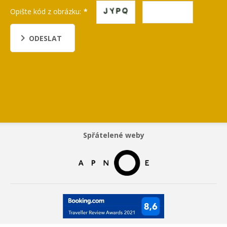
Opište kód z obrázku:
ODESLAT
Spřátelené weby