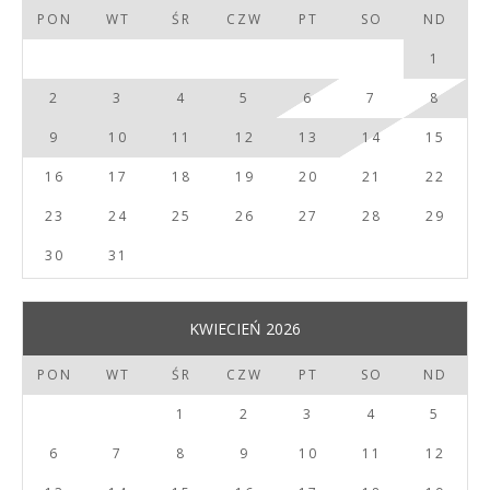
PON
WT
ŚR
CZW
PT
SO
ND
1
2
3
4
5
6
7
8
9
10
11
12
13
14
15
16
17
18
19
20
21
22
23
24
25
26
27
28
29
30
31
KWIECIEŃ 2026
PON
WT
ŚR
CZW
PT
SO
ND
1
2
3
4
5
6
7
8
9
10
11
12